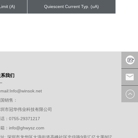
imit (A)
Quiescent Current Typ. (uA)
联系我们
在线留
mail:
Info@winsok.net
言
发送邮
中国销售：
深圳市冠华伟业科技有限公司
件
话：0755-29371217
箱：info@ghwysz.com
址: 深圳市龙华区大浪街道高峰社区忠信路9号汇亿大厦807