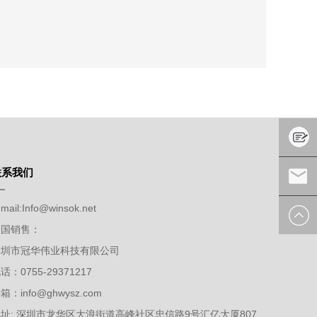
预防之承诺以达公司内部之活动、产
的，并开放与外界沟通管道，朝向绿
进。在此 订定环境政策及目标以做
。
联系我们
在线留
mail:
Info@winsok.net
言
发送邮
论到实际商务与开发应用，提高职员
中国销售：
的实际作战能力基础。
深圳市冠华伟业科技有限公司
件
话：0755-29371217
箱：info@ghwysz.com
址: 深圳市龙华区大浪街道高峰社区忠信路9号汇亿大厦807