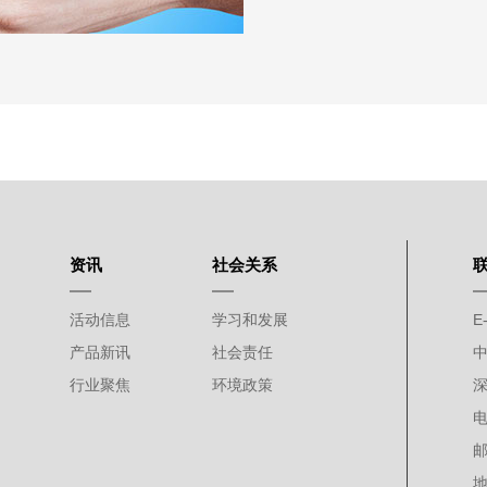
我们秉持着持续改善和污染
品及服务与环境冲击是合宜
色企业、永续发展的愿景迈
为朝向绿色经营之重要指标
3：冲突矿产政策
权，拥护世界和平，并持续关注
供应链，以确保金(Au)、钽
来自武装冲突、非法採矿与低劣工作
资讯
社会关系
供应商要求禁止使用上述的冲
同负起企业社会与环境责任。
活动信息
学习和发展
E-
专业技能培训：从基础,理
产品新讯
社会责任
的专业性和知识，形成较强
行业聚焦
环境政策
电
邮
地