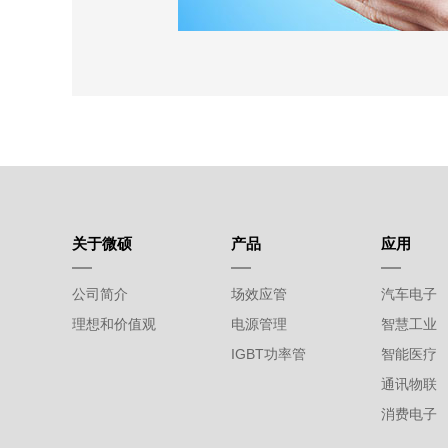
WINSOK善尽社会责任、尊重人
冲突矿产争议，致力详细实际调查
(Ta)、锡(Sn)、钨(W) 并非
关于微硕
产品
应用
环境中採矿而来的金属，明确地向
突矿产，通过负责任的采购行为共
公司简介
场效应管
汽车电子
理想和价值观
电源管理
智慧工业
IGBT功率管
智能医疗
通讯物联
消费电子