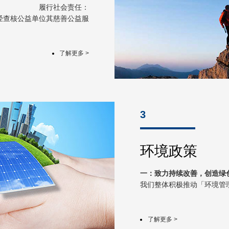
履行社会责任：
经查核公益单位其慈善公益服
入补助提拨对象，以善尽社会
公民义务与回馈社会。
、安全卫生、环境保护、社会
了解更多 >
验标准及满足可持续发展的长
期规划。
3
新职员培训：帮助新职员快
的工作心态。
环境政策
一：致力持续改善，创造绿
我们整体积极推动「环境管
员的环境意识，以符合法令
下，进行环境考量面评估并且
的，并将其有关环境系统之
了解更多 >