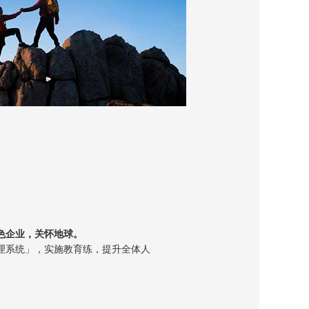
速的进入并了解公司情况，提升职员
色企业，关怀地球。
理系统」，实施教育练，提升全体人
法规及利害相关者要求为主要前提
设定相关 审 查环境之目标与标
作业文件化。