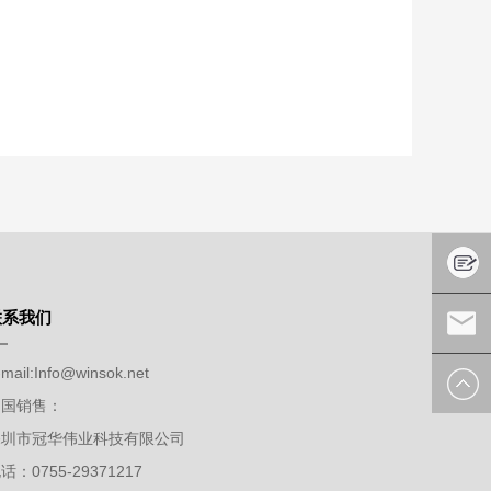
联系我们
在线留
mail:
Info@winsok.net
言
发送邮
中国销售：
深圳市冠华伟业科技有限公司
件
话：0755-29371217