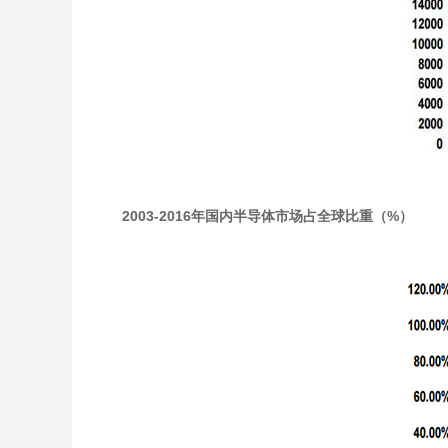
2003-2016年国内半导体市场占全球比重（%）