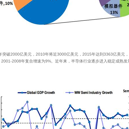
年突破2000亿美元，2010年将近3000亿美元，2015年达到3363亿
2001-2008年复合增速为9%。近年来，半导体行业逐步进入稳定成熟发展期