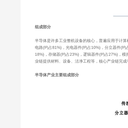
组成部分
半导体是许多工业整机设备的核心，普遍应用于计算机
电路(约占81%)，光电器件(约占10%)，分立器件
18%)，存储器(约占23%)，逻辑器件(约占27
业链提供材料、设备、洁净工程等，核心产业链完成
半导体产业主要组成部分