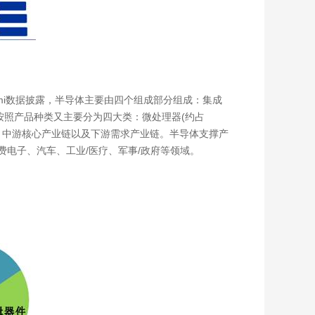
mi数据披露，半导体主要由四个组成部分组成：集成
电路按照产品种类又主要分为四大类：微处理器(约占
业链、中游核心产业链以及下游需求产业链。半导体支撑产
电子、汽车、工业/医疗、军事/政府等领域。