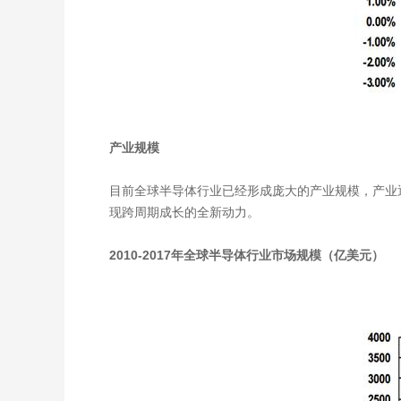
产业规模
目前全球半导体行业已经形成庞大的产业规模，产业
现跨周期成长的全新动力。
2010-2017年全球半导体行业市场规模（亿美元）