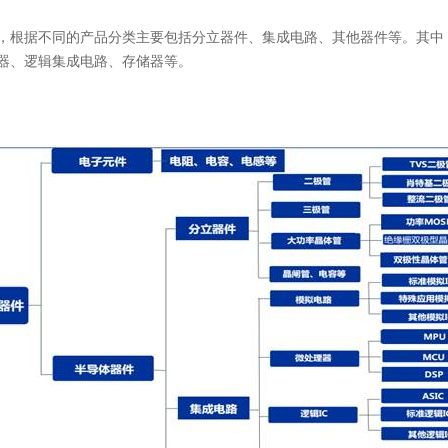
，根据不同的产品分类主要包括分立器件、集成电路、其他器件等。其中
器、逻辑集成电路、存储器等。