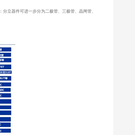
：分立器件可进一步分为二极管、三极管、晶闸管、