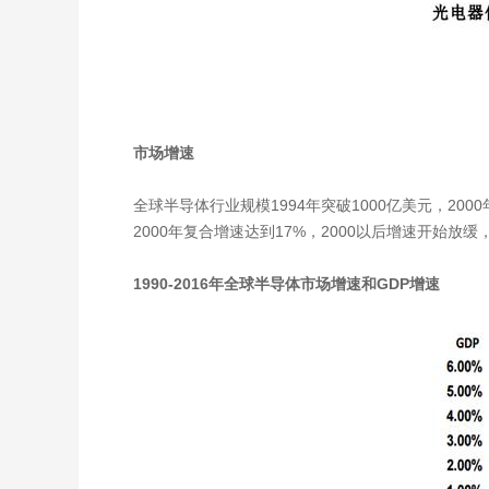
市场增速
全球半导体行业规模1994年突破1000亿美元，2000
2000年复合增速达到17%，2000以后增速开始放缓，
1990-2016年全球半导体市场增速和GDP增速