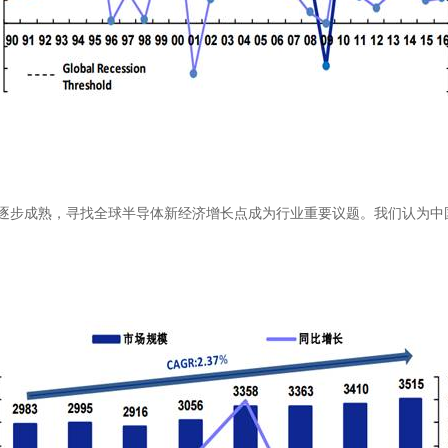
逐步成熟，寻找全球半导体新经济增长点成为行业重要议题。我们认为中