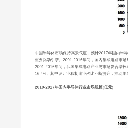
中国半导体市场保持高景气度，预计2017年国内半导体市
重要驱动引擎。2001-2016年间，国内集成电路市场
2001-2016年间，我国集成电路产业与市场复合增长率
16.4%。其中设计业和制造业占比不断提升，推动
2010-2017年国内半导体行业市场规模(亿元)