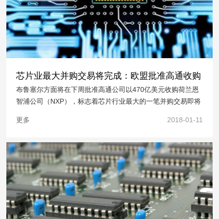
芯片业最大并购交易将完成：欧盟批准高通收购
布鲁塞尔方面将在下周批准高通公司以470亿美元收购荷兰恩
恩智浦
智浦公司（NXP），标志着芯片行业最大的一笔并购交易即将
完成，此前，这家美国公司一直在抵御竞争对手博通公司的恶
更多
2018-01-11
意收购。"北京时间1月11日早间消息，布鲁塞尔方面将在下周
批准高通公司以470亿美元收购荷兰恩…