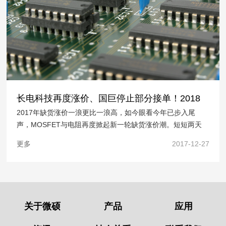
长电科技再度涨价、国巨停止部分接单！2018
2017年缺货涨价一浪更比一浪高，如今眼看今年已步入尾
年迎新一轮缺货涨价潮
声，MOSFET与电阻再度掀起新一轮缺货涨价潮。短短两天
里，江苏长电科技再度发布涨价通知，适当调高MOS成品价
更多
2017-12-27
格，国巨也通知称，即日起厚膜电阻一般品停止接单......12月
25日，江苏长电科技股份有限公司向其可客户发布…
关于微硕
产品
应用