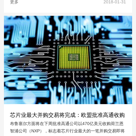
更多
2018-01-31
增40%，创历史新高。 创历史新高全球半导体设备出货年增
40% SEMI表示，随着中国大陆晶圆厂产能…
芯片业最大并购交易将完成：欧盟批准高通收购
布鲁塞尔方面将在下周批准高通公司以470亿美元收购荷兰恩
恩智浦
智浦公司（NXP），标志着芯片行业最大的一笔并购交易即将